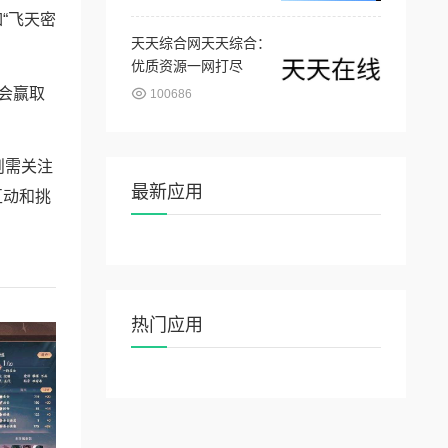
“飞天密
天天综合网天天综合：
优质资源一网打尽
会赢取
100686
则需关注
最新应用
互动和挑
热门应用