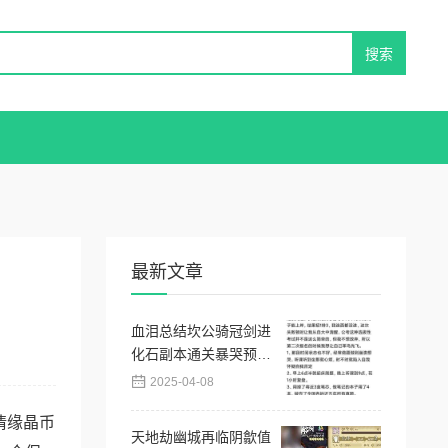
最新文章
血泪总结坎公骑冠剑进
化石副本通关暴哭预
警！保姆级操作秘籍
2025-04-08
情缘晶币
天地劫幽城再临阴歙值