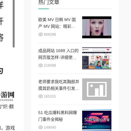
热门文章
欧美 MV 日韩 MV 国
产 MV 网站：精彩音
乐荟萃
808396
成品网站 1688 入口的
网页版怎样-详细使用
教程与功能介绍
216096
老师要求我吃其胸部并
摸其奶相关事件引发争
议
165101
“炽·麒
51 吃瓜爆料黑料网曝
门事件全揭秘
149040
如，游戏