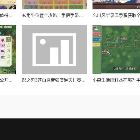
天地劫幽城再临阴歙值不值得养？爆肝实测强度逆天？必看攻略！
玄角牛位置全攻略！手把手带你速刷山海奇珍宝图
小森生活绝美猫咪穿搭大公开！超全获取攻略一次收齐
影之刃3苍白炎帝强度逆天！零基础也能轻松毕业的图纸锻造全攻略