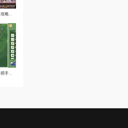
忘川风华录温泉蛋获取全攻略！这5种方式让你暴击收藏季必备！
小森生活雨籽丛在哪？手把手教你找绝美打卡点！