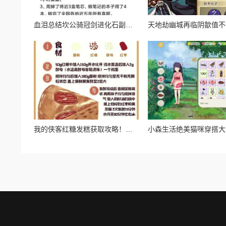
血泪总结坎公骑冠剑进化石副本通关暴哭预警！保姆级操作秘籍
我的侠客红糖发糕获取攻略！绝美甜品在哪买必看！