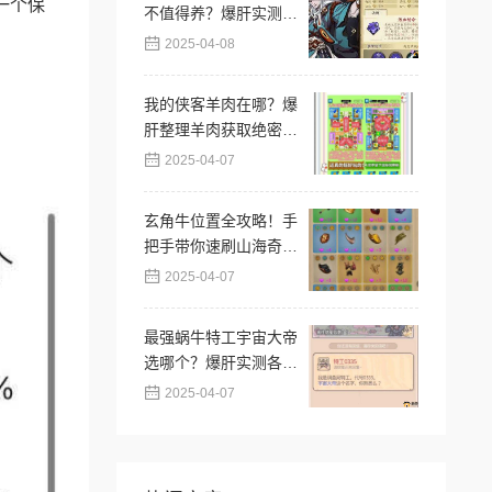
一个保
不值得养？爆肝实测强
度逆天？必看攻略！
2025-04-08
我的侠客羊肉在哪？爆
肝整理羊肉获取绝密位
置！手残党必看攻略
2025-04-07
玄角牛位置全攻略！手
把手带你速刷山海奇珍
宝图
2025-04-07
最强蜗牛特工宇宙大帝
选哪个？爆肝实测各选
项奖励全解析！
2025-04-07