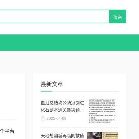
最新文章
血泪总结坎公骑冠剑进
化石副本通关暴哭预
警！保姆级操作秘籍
2025-04-08
这个平台
天地劫幽城再临阴歙值