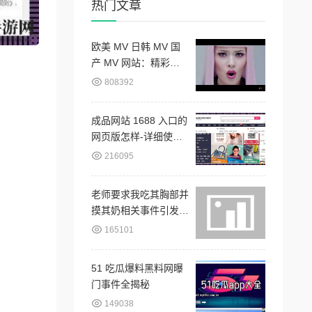
热门文章
欧美 MV 日韩 MV 国
产 MV 网站：精彩音
乐荟萃
808392
成品网站 1688 入口的
网页版怎样-详细使用
教程与功能介绍
216095
老师要求我吃其胸部并
摸其奶相关事件引发争
议
165101
51 吃瓜爆料黑料网曝
门事件全揭秘
149038