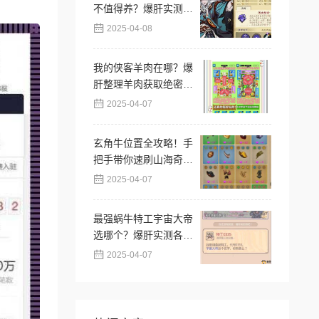
不值得养？爆肝实测强
度逆天？必看攻略！
2025-04-08
我的侠客羊肉在哪？爆
肝整理羊肉获取绝密位
置！手残党必看攻略
2025-04-07
玄角牛位置全攻略！手
把手带你速刷山海奇珍
宝图
2025-04-07
最强蜗牛特工宇宙大帝
选哪个？爆肝实测各选
项奖励全解析！
2025-04-07