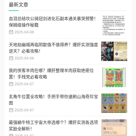
最新文章
血泪总结坎公骑冠剑进化石副本通关暴哭预警！
保姆级操作秘籍
2025-04-08
天地劫幽城再临阴歙值不值得养？爆肝实测强度
逆天？必看攻略！
2025-04-08
我的侠客羊肉在哪？爆肝整理羊肉获取绝密位
置！手残党必看攻略
2025-04-07
玄角牛位置全攻略！手把手带你速刷山海奇珍宝
图
2025-04-07
最强蜗牛特工宇宙大帝选哪个？爆肝实测各选项
奖励全解析！