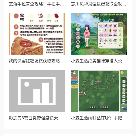
玄角牛位置全攻略！手把手带你速刷山海奇珍宝图
忘川风华录温泉蛋获取全攻略！这5种方式让你暴击收藏季必备！
我的侠客红糖发糕获取攻略！绝美甜品在哪买必看！
小森生活绝美猫咪穿搭大公开！超全获取攻略一次收齐
影之刃3苍白炎帝强度逆天！零基础也能轻松毕业的图纸锻造全攻略
小森生活雨籽丛在哪？手把手教你找绝美打卡点！