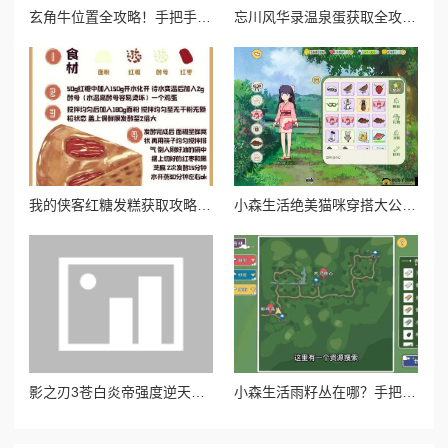
玄角牛位置全攻略！手把手带你速刷山海奇珍宝图
忘川风华录温泉蛋获取全攻略！这5种方式让你暴击收藏季必备！
我的侠客红糖发糕获取攻略！绝美甜品在哪买必看！
小森生活绝美猫咪穿搭大公开！超全获取攻略一次收齐
影之刃3苍白炎帝强度逆天！零基础也能轻松毕业的图纸锻造全攻略
小森生活雨籽丛在哪？手把手教你找绝美打卡点！