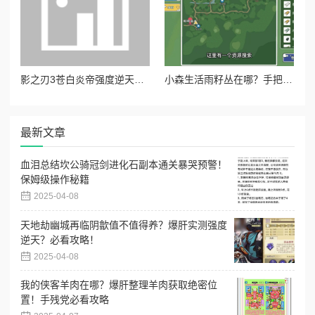
影之刃3苍白炎帝强度逆天！零基础也能轻松毕业的图纸锻造全攻略
小森生活雨籽丛在哪？手把手教你找绝美打卡点！
最新文章
血泪总结坎公骑冠剑进化石副本通关暴哭预警！
保姆级操作秘籍
2025-04-08
天地劫幽城再临阴歙值不值得养？爆肝实测强度
逆天？必看攻略！
2025-04-08
我的侠客羊肉在哪？爆肝整理羊肉获取绝密位
置！手残党必看攻略