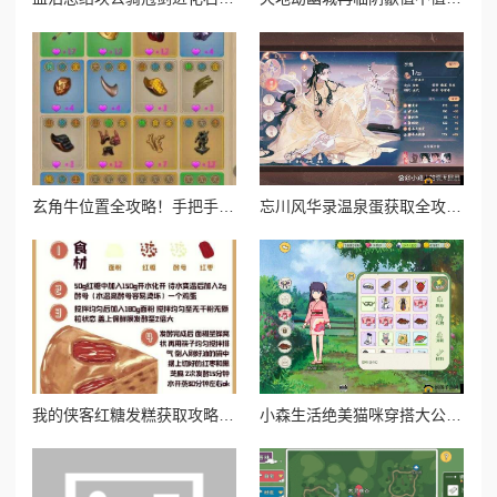
玄角牛位置全攻略！手把手带你速刷山海奇珍宝图
忘川风华录温泉蛋获取全攻略！这5种方式让你暴击收藏季必备！
我的侠客红糖发糕获取攻略！绝美甜品在哪买必看！
小森生活绝美猫咪穿搭大公开！超全获取攻略一次收齐