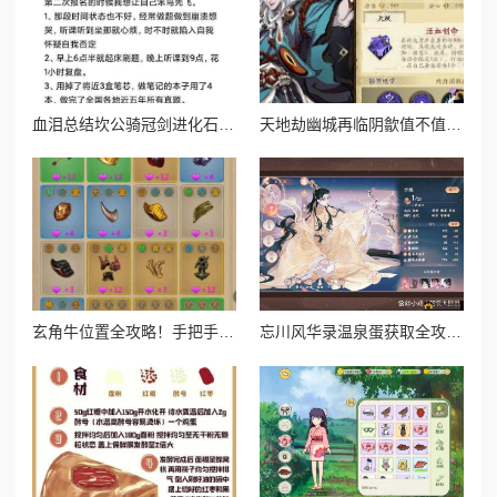
血泪总结坎公骑冠剑进化石副本通关暴哭预警！保姆级操作秘籍
天地劫幽城再临阴歙值不值得养？爆肝实测强度逆天？必看攻略！
玄角牛位置全攻略！手把手带你速刷山海奇珍宝图
忘川风华录温泉蛋获取全攻略！这5种方式让你暴击收藏季必备！