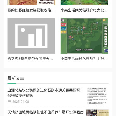
我的侠客红糖发糕获取攻略！绝美甜品在哪买必看！
小森生活绝美猫咪穿搭大公开！超全获取攻略一次收齐
影之刃3苍白炎帝强度逆天！零基础也能轻松毕业的图纸锻造全攻略
小森生活雨籽丛在哪？手把手教你找绝美打卡点！
最新文章
血泪总结坎公骑冠剑进化石副本通关暴哭预警！
保姆级操作秘籍
2025-04-08
天地劫幽城再临阴歙值不值得养？爆肝实测强度