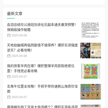
最新文章
血泪总结坎公骑冠剑进化石副本通关暴哭预警！
保姆级操作秘籍
2025-04-08
天地劫幽城再临阴歙值不值得养？爆肝实测强度
逆天？必看攻略！
2025-04-08
我的侠客羊肉在哪？爆肝整理羊肉获取绝密位
置！手残党必看攻略
2025-04-07
玄角牛位置全攻略！手把手带你速刷山海奇珍宝
图
2025-04-07
最强蜗牛特工宇宙大帝选哪个？爆肝实测各选项