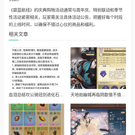
《碧蓝航线》的庆典购物活动通常与周年庆、特别联动和季节
性活动紧密相关，玩家需关注具体活动公告，把握好每个时段
的上线时间，以确保不错过心仪的商品和福利。
相关文章
血泪总结坎公骑冠剑进化石副本通关暴哭预警！保姆级操作秘籍
天地劫幽城再临阴歙值不值得养？爆肝实测强度逆天？必看攻略！