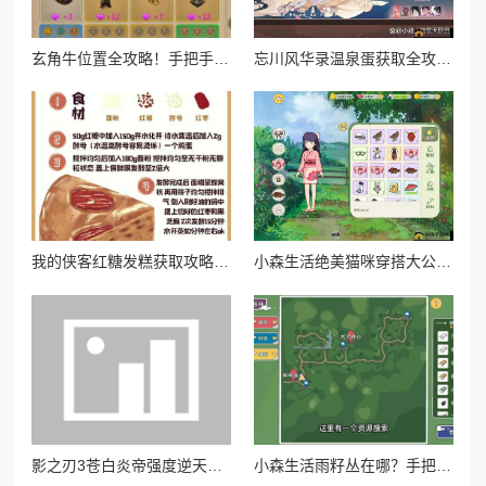
玄角牛位置全攻略！手把手带你速刷山海奇珍宝图
忘川风华录温泉蛋获取全攻略！这5种方式让你暴击收藏季必备！
我的侠客红糖发糕获取攻略！绝美甜品在哪买必看！
小森生活绝美猫咪穿搭大公开！超全获取攻略一次收齐
影之刃3苍白炎帝强度逆天！零基础也能轻松毕业的图纸锻造全攻略
小森生活雨籽丛在哪？手把手教你找绝美打卡点！