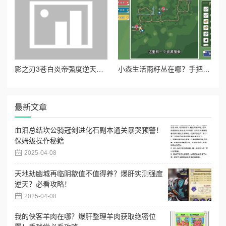
影之刃3苍白炎帝强度逆天！零基础也能轻松毕业的图纸锻造全攻略
小森生活雨籽丛在哪？手把手教你找绝美打卡点！
最新文章
血泪总结坎公骑冠剑进化石副本通关暴哭预警！
保姆级操作秘籍
2025-04-08
天地劫幽城再临阴歙值不值得养？爆肝实测强度
逆天？必看攻略！
2025-04-08
我的侠客羊肉在哪？爆肝整理羊肉获取绝密位