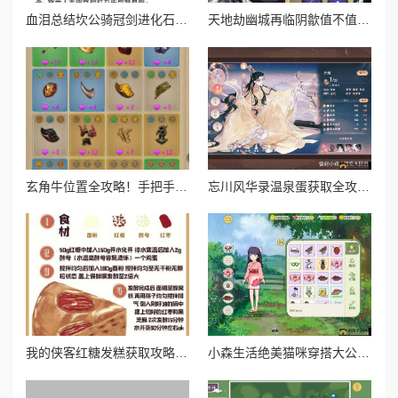
血泪总结坎公骑冠剑进化石副本通关暴哭预警！保姆级操作秘籍
天地劫幽城再临阴歙值不值得养？爆肝实测强度逆天？必看攻略！
玄角牛位置全攻略！手把手带你速刷山海奇珍宝图
忘川风华录温泉蛋获取全攻略！这5种方式让你暴击收藏季必备！
我的侠客红糖发糕获取攻略！绝美甜品在哪买必看！
小森生活绝美猫咪穿搭大公开！超全获取攻略一次收齐