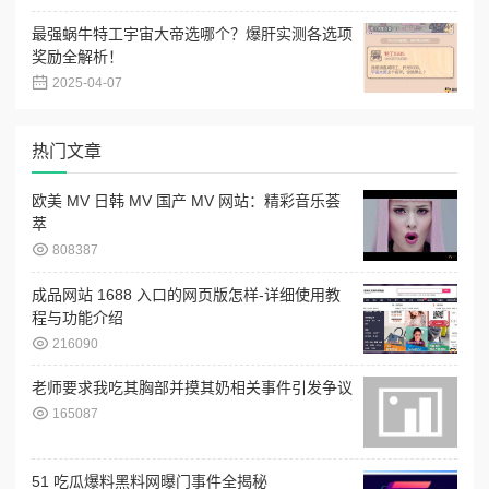
最强蜗牛特工宇宙大帝选哪个？爆肝实测各选项
奖励全解析！
2025-04-07
热门文章
欧美 MV 日韩 MV 国产 MV 网站：精彩音乐荟
萃
808387
成品网站 1688 入口的网页版怎样-详细使用教
程与功能介绍
216090
老师要求我吃其胸部并摸其奶相关事件引发争议
165087
51 吃瓜爆料黑料网曝门事件全揭秘