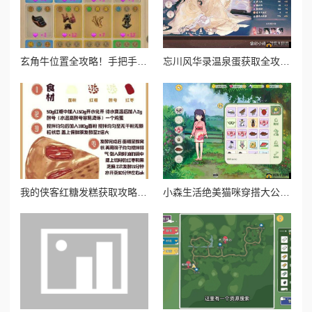
玄角牛位置全攻略！手把手带你速刷山海奇珍宝图
忘川风华录温泉蛋获取全攻略！这5种方式让你暴击收藏季必备！
我的侠客红糖发糕获取攻略！绝美甜品在哪买必看！
小森生活绝美猫咪穿搭大公开！超全获取攻略一次收齐