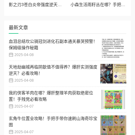
影之刃3苍白炎帝强度逆天！零基础也能轻松毕业的图纸锻造全攻略
小森生活雨籽丛在哪？手把手教你找绝美打卡点！
最新文章
血泪总结坎公骑冠剑进化石副本通关暴哭预警！
保姆级操作秘籍
2025-04-08
天地劫幽城再临阴歙值不值得养？爆肝实测强度
逆天？必看攻略！
2025-04-08
我的侠客羊肉在哪？爆肝整理羊肉获取绝密位
置！手残党必看攻略
2025-04-07
玄角牛位置全攻略！手把手带你速刷山海奇珍宝
图
2025-04-07