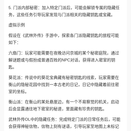
5. 门派内部秘密：加入特定门派后，可能会解锁专属的隐藏任
务，这些任务引导玩家发现与门派相关的隐藏钥匙或宝藏。
虚拟示例
假设在《武林外传》手游中，探索各门派隐藏钥匙的旅程可能
如下：
六扇门：玩家可能需要在夜晚访问京城的某个秘密庭院，通过
解谜题或与假扮成普通百姓的NPC对话，获得进入密室的钥
匙。
葵花派：传说中的葵花宝典藏有秘密钥匙的线索，玩家需要在
衡山的隐秘花园中找到一本古老的日记，日记中隐藏着前往密
室的坐标。
衡山派：在衡山的某处悬崖边，有一个不易察觉的机关，启动
后会显露通往地下密室的秘道，里面藏有珍贵的钥匙。
武林外传OL中的隐藏任务：完成特定门派的日常任务后，可能
会获得神秘信物，信物上刻有谜语，引导玩家至地图上未标记