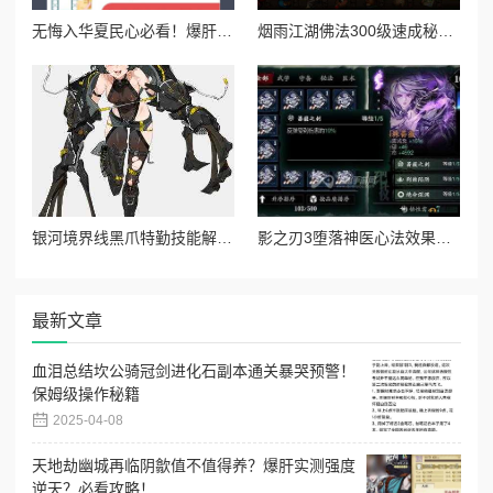
无悔入华夏民心必看！爆肝整理3天满值名心速成攻略
烟雨江湖佛法300级速成秘籍！90%玩家错过的必看攻略
银河境界线黑爪特勤技能解析！这些隐藏技巧你必须知道！
影之刃3堕落神医心法效果实测！必看的狂暴输出+生存神技攻略
最新文章
血泪总结坎公骑冠剑进化石副本通关暴哭预警！
保姆级操作秘籍
2025-04-08
天地劫幽城再临阴歙值不值得养？爆肝实测强度
逆天？必看攻略！