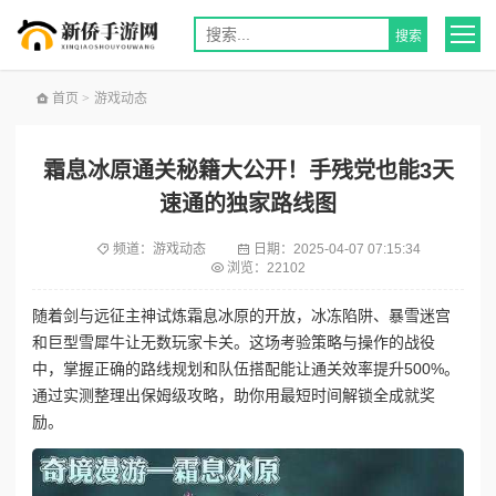
首页
>
游戏动态
霜息冰原通关秘籍大公开！手残党也能3天
速通的独家路线图
频道：
游戏动态
日期：
2025-04-07 07:15:34
浏览：22102
随着剑与远征主神试炼霜息冰原的开放，冰冻陷阱、暴雪迷宫
和巨型雪犀牛让无数玩家卡关。这场考验策略与操作的战役
中，掌握正确的路线规划和队伍搭配能让通关效率提升500%。
通过实测整理出保姆级攻略，助你用最短时间解锁全成就奖
励。