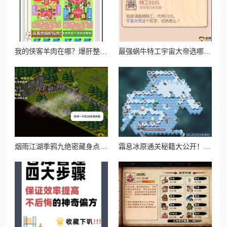
我的侠客羊肉在哪？爆肝整理羊肉获取绝密位置！手残党必看攻略
最强蜗牛特工宇宙大帝选哪个？爆肝实测各选项奖励全解析！
烟雨江湖季鸦九绝密藏身点！30秒精准定位+坐标攻略一键直达
霜息冰原通关秘籍大公开！手残党也能3天速通的独家路线图