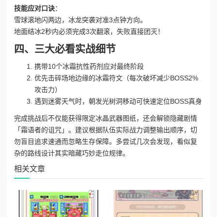
技能应对口诀
：
雪球滚地闪两边，冰龙突袭对准3点钟方向。
地面结冰2秒内必须完成3次翻滚，失败直接团灭！
四、三大必看实战细节
携带10个冰霜抗性药剂应对最终阶段
优先击碎场地边缘的冰霜符文（每次破坏减少BOSS2%
攻击力）
遇到迷雾天气时，朝发光树洞移动可快速定位BOSS真身
完成挑战后不仅能获得限定冰晶武器图纸，还会解锁隐藏剧情
「霜语者的诅咒」。建议根据队伍实际战力调整输出顺序，切
勿盲目追求速通而忽略生存保障。多尝试几次会发现，看似复
杂的路线设计其实暗藏巧妙走位规律。
相关文章