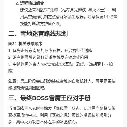
远程输出组合
建议放置3名远程法师（推荐月光游侠+星火术士），利
用高空轰炸机制定点清除冰晶生成器。注意保留1个眩晕
技能打断敌方护盾召唤。
二、雪地迷宫路线规划
图2：机关破除顺序
1. 优先击碎东南角的冰冻石柱，开启捷径传送阵
2. 沿右侧雪墙边缘移动避免触发连锁冰锥陷阱
3. 中途遇见的雪人npc需完成3次互动（敲头→递胡萝卜→拍
照）
注意
：第二阶段会出现伪装成雪堆的自爆机器人，可用范围技
能提前清理周围区域。
三、最终BOSS雪魔王应对手册
当血量降至70%时会触发「暴风雪」状态，此时需立刻将队伍
聚拢至场地中央。利用【寒霜之息】英雄的嘲讽技能吸引分
身，集中火力攻击本体左手的冰晶核心。