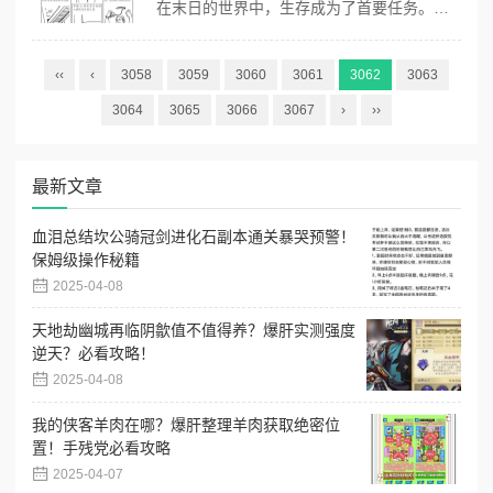
在末日的世界中，生存成为了首要任务。昔日不再这款游戏以其紧张刺激的生存挑战吸引着众多玩家。如果你正准备踏入这个充满危险与未知的世界，那么以下这些开局生存必备小技巧将助你一臂之力。 资源的收集至关重要。在游戏初期，要尽可能多地搜集食物、水和医疗用品。留意各种废弃的房屋、车辆和营地，这些地方往往隐藏着宝贵的资源...
‹‹
‹
3058
3059
3060
3061
3062
3063
3064
3065
3066
3067
›
››
最新文章
血泪总结坎公骑冠剑进化石副本通关暴哭预警！
保姆级操作秘籍
2025-04-08
天地劫幽城再临阴歙值不值得养？爆肝实测强度
逆天？必看攻略！
2025-04-08
我的侠客羊肉在哪？爆肝整理羊肉获取绝密位
置！手残党必看攻略
2025-04-07