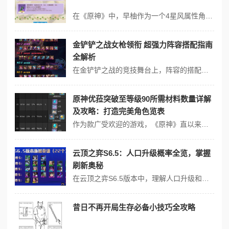
在《原神》中，早柚作为一个4星风属性角色，其武器选择对于发挥她的潜力至关重要。以下是一些精选的武器搭配，旨在优化她在大世界探索和队伍辅助中的表现： 5星武器推荐 1. 狼的末路：提供高额的攻击力加成，适合追求输出的玩家，尽管对于早柚来说，这不是最优先的选择。 2. 松籁响起之时：增加元素充能效率，适合需...
金铲铲之战女枪领衔 超强力阵容搭配指南
全解析
在金铲铲之战的竞技舞台上，阵容的搭配至关重要，而当女枪领衔时，更是能打造出超强力的阵容。将对女枪领衔的超强力阵容搭配进行全面解析，助玩家们在游戏中取得优异战绩。 女枪作为金铲铲之战中的核心角色之一，其强大的输出能力不容小觑。我们来看一套以女枪为核心的“机甲女枪”阵容。这套阵容的关键在于前期尽可能地积累经济，...
原神优菈突破至等级90所需材料数量详解
及攻略：打造完美角色览表
作为款广受欢迎的游戏，《原神》直以来都在给玩家带来无尽的乐趣和挑战。其中的角色优菈因为其强大的战斗能力和独特的技能设定，受到了众多玩家的喜爱。本文将详细介绍优菈突破至等级90所需材料数量及攻略，帮助玩家更好地打造完美角色。 突破材料概述 要想将优菈突破至等级90，玩家需要准备以下材料：特定的怪物掉落物各种...
云顶之弈S6.5：人口升级概率全览，掌握
刷新奥秘
在云顶之弈S6.5版本中，理解人口升级和英雄刷新概率对于制定策略至关重要。虽然具体的刷新概率详细数据没有直接提供，但我们可以基于游戏的基本机制和一般策略来讨论如何高效利用人口升级。 人口升级的重要性 提升阵容强度：增加人口意味着可以部署更多英雄，形成更强的羁绊或追加关键棋子。 策略灵活性：随着人口的提升...
昔日不再开局生存必备小技巧全攻略