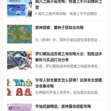
超凡之路开局攻略：快速上手开启精彩之
旅
# 超凡之路开局攻略：快速上手开启精彩之旅 在充满奇幻与冒险的超凡之路世界中，如何在开局迅速站稳脚跟，踏上精彩绝伦的修行之路，是每一位初入者都关心的问题。今天，就让我们一同深入探索超凡之路开局攻略：快速上手开启精彩之旅，的超凡征程奠定坚实基础。 当您刚刚踏入这个神秘的世界，角色的创建便是关键的第一步。您需...
原神探索：雷种子获取全攻略
在《原神》中，雷种子是玩家在探索特定区域时必需的元素道具，特别是在稻妻地区的任务和解谜中。获取雷种子通常遵循以下步骤和策略： 1. 雷樱树与雷种子 雷樱树：雷种子来源于雷樱树，这些特殊的树木分布在稻妻各地，尤其是神樱大祓任务相关的区域。 激活条件：接近雷樱树时，如果场景中有雷元素环境或玩家自身拥有雷元素...
梦幻模拟战苦难之地攻略大全：制胜战术
解析与实战打法分享
导语：梦幻模拟战中的苦难之地是场考验玩家策略与操作的战役，本文旨在为玩家们提供详尽的攻略指南，解析制胜战术并分享实战打法。 苦难之地概述 苦难之地是梦幻模拟战中的张特色地图，以其复杂的地形和激烈的战斗著称。在这片战场上，玩家需充分利用地形优势，结合英雄技能与战术布局，方能取得胜利。 制胜战术解析 1....
字母人前言箴言怎么获得？这里有全部箴
言收集攻略
在神秘的字母人世界中，前言箴言犹如指引前行的明灯，它们蕴含着深刻的智慧与力量。想要获得这些珍贵的前言箴言并非易事，需要玩家们具备耐心、细心和探索的精神。下面就为大家带来一份详细的全部箴言收集攻略。 要明确前言箴言的分布地点。它们并非均匀地散落在游戏的各个角落，而是有着特定的规律。一些箴言可能隐藏在关卡的隐藏...
早柚武器精选：原神最佳搭配攻略