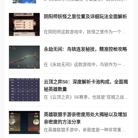
阴阳师妖怪之里位置及详细玩法全面解析
在阴阳师这款游戏中，妖怪之里作为一个独特的玩法区域，为玩家带来了全新的社交与互动体验。下面将全面解析妖怪之里的位置及详细玩法。 妖怪之里的位置 玩家可以在游戏主界面的下方找到“妖怪之里”的入口图标。点击进入后，便会开启一个充满神秘与乐趣的世界。 玩法详细解析 1. 式神庭院互动 在妖怪之里，玩家可以...
永劫无间：鸟铳连发秘技，精准控枪攻略
在《永劫无间》这款游戏中，鸟铳作为一种独特的远程武器，其连发技巧对于玩家在中距离战斗中的表现至关重要。以下是一些关键的鸟铳连发秘技和精准控枪的攻略要点： 1. 基础连发技巧 腰射连发：面对中距离敌人时，直接使用左键进行腰射，这种射击方式后摇动作小，允许快速连续射击，有效压制敌人血线。 飞索辅助：结合飞索...
云顶之弈S6：深度解析卡池构成，全面揭
秘英雄数量
在《云顶之弈》S6赛季，也就是“双城之战”版本中，卡池的构成和英雄数量进行了精心设计，以维持游戏的平衡性和策略深度。以下是关于S6赛季卡池的详细解析： 卡池数量概览 1费卡（1金币）：每个英雄有29张。 2费卡（2金币）：每个英雄有22张。 3费卡（3金币）：每个英雄有18张。 4费卡（4金币）：每...
英雄联盟手游亲密度用处大揭秘以及增加
亲密度的方法分享
在英雄联盟手游中，亲密度是一种非常重要的社交指标。它不仅可以展示你与其他玩家之间的关系，还能带来一系列独特的好处。详细揭秘英雄联盟手游亲密度的用处，并分享一些增加亲密度的方法。 亲密度的用处 1. 专属称号 当你与某位玩家的亲密度达到一定等级后，你将获得一个专属的称号。这个称号将显示在你的游戏昵称旁边，...