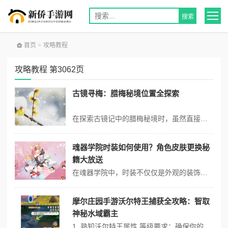
首页
>
攻略教程
攻略教程 第3062页
古镜寻梅：腊梅秘境位置全探索
在探索古镜记中的腊梅秘境时，虽然直接的游戏攻略内容没有详细列出，但我们可以借鉴现实世界中赏腊梅的地点和文化背景，来构想游戏中可能设置的腊梅秘境探索元素。结合现实中的腊梅特色和苏州园林的描述，我们可以想象游戏中可能会设计一些与真实世界相似的场景和任务。 腊梅秘境设计灵感 1. 苏州园林风格：游戏中的腊梅秘境...
魂器学院时装如何使用？角色皮肤更换秘
籍大放送
在魂器学院中，时装不仅仅是外观的装饰，还能为角色提供属性加成。那么，如何使用时装呢？今天就为大家带来魂器学院时装如何使用？角色皮肤更换秘籍大放送！ 时装获取 时装可以通过多种方式获取，包括活动奖励、商城购买、任务奖励等。在游戏中，玩家可以关注各种活动，参加活动赢取时装奖励。商城中也会不定期推出各种时装，玩...
摩尔庄园手游沃尔特王捕获全攻略：智取
神秘水域霸主
1. 熟知沃尔特王属性 等级要求：确保你的角色等级高于沃尔特王（至少43级），这是挑战它的前提。 属性了解：沃尔特王属于特殊系精灵，没有特定天赋，这意味着战斗策略需针对其属性进行调整。 2. 寻找刷新位置 地点：沃尔特王主要出现在黑森林的荆棘丛林中，玩家需深入探索才能发现其踪迹。 刷新机制：注意其刷...