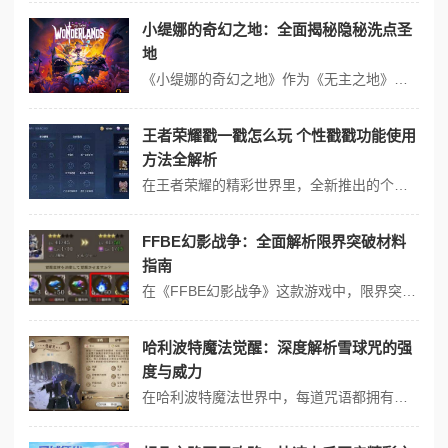
小缇娜的奇幻之地：全面揭秘隐秘洗点圣
地
《小缇娜的奇幻之地》作为《无主之地》系列的衍生作品，以其独特的奇幻背景和丰富的角色定制深受玩家喜爱。游戏内提供了灵活的角色发展系统，允许玩家通过洗点来调整技能分配，以适应不同的游戏风格和战斗策略。以下是关于洗点圣地的全面揭秘： 洗点机制的重要性 在《小缇娜的奇幻之地》中，玩家通过升级获得技能点，初期的加点...
王者荣耀戳一戳怎么玩 个性戳戳功能使用
方法全解析
在王者荣耀的精彩世界里，全新推出的个性戳戳功能为玩家之间的互动增添了更多的趣味性和独特性。那么，王者荣耀戳一戳究竟怎么玩？下面带来个性戳戳功能使用方法的全解析。 让我们来了解一下什么是个性戳戳。简单来说，这是一种在游戏内可以向队友或好友表达各种情感和互动的新方式。它不再局限于传统的文字交流，而是通过生动有趣...
FFBE幻影战争：全面解析限界突破材料
指南
在《FFBE幻影战争》这款游戏中，限界突破是提升角色实力的重要机制，它允许玩家提升角色的等级上限、职业等级上限以及增加装备槽，从而全面增强角色的属性和战斗力。以下是关于限界突破材料的全面解析： 限界突破的意义 属性提升：通过限界突破，角色的基础属性如攻击力、防御力等得到增强。 等级上限：角色的等级和职业...
哈利波特魔法觉醒：深度解析雪球咒的强
度与威力
在哈利波特魔法世界中，每道咒语都拥有独特的魅力和力量。其中，雪球咒无疑是道既具有观赏性又具有实战效果的咒语。它不仅体现了魔法世界的神秘和奥妙，更是展现了魔法战斗的丰富多样性。 雪球咒的强度分析 雪球咒是种实用且具有攻击性的咒语，其强度主要体现在以下几个它的攻击力较高，可以直接对敌人造成伤害；它拥有定的控制...