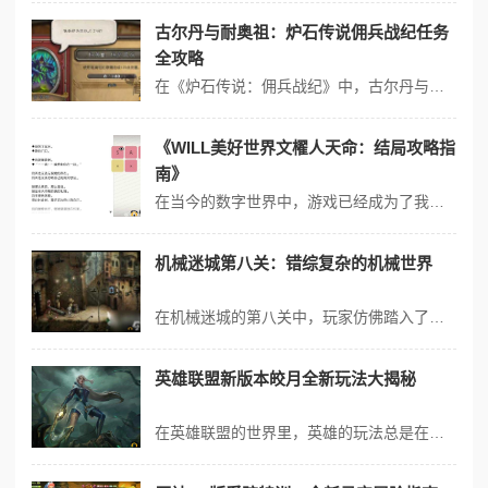
古尔丹与耐奥祖：炉石传说佣兵战纪任务
全攻略
在《炉石传说：佣兵战纪》中，古尔丹与耐奥祖的任务是游戏内的一部分挑战，虽然具体的任务细节和攻略可能因游戏更新而有所变化，但基于历史信息，我们可以回顾一个大致的攻略思路。 古尔丹之书与耐奥祖任务背景 古尔丹之书 是炉石传说中的单人冒险模式之一，它讲述了古尔丹的故事，从被族人欺凌到获得邪能力量，最终的悲剧结局...
《WILL美好世界文櫂人天命：结局攻略指
南》
在当今的数字世界中，游戏已经成为了我们休闲娱乐的部分，而在众多游戏中，《WILL美好世界文櫂人天命》更是其中的翘楚。对于那些热衷于探索剧情，寻找隐藏内容，追求完美结局的玩家来说，它同样具有独特的魅力。在这款游戏中，你将成为位攻略编辑，深入挖掘游戏中的各种结局，并分享给广大的玩家朋友们。 你需要了解游戏的背景...
机械迷城第八关：错综复杂的机械世界
在机械迷城的第八关中，玩家仿佛踏入了一个由无数精密零件和复杂机关构建而成的神秘世界。这里的每一个角落都充满了谜题和挑战，让人既感到兴奋又有些许的迷茫。 当主角进入这一关卡，首先映入眼帘的是一个巨大的机械工厂，各种齿轮、管道和输送带交错纵横。光线昏暗，空气中弥漫着机油和金属的味道，巨大的机器轰鸣声震耳欲聋。...
英雄联盟新版本皎月全新玩法大揭秘
在英雄联盟的世界里，英雄的玩法总是在不断更新与演变，而皎月这位英姿飒爽的战士也不例外。在新版本中，皎月迎来了新的变革，为玩家们带来了全新的玩法和策略。 让我们来回顾一下皎月的技能。她的被动技能在攻击数次后会提供额外的攻击速度和范围伤害，这使得她在清兵和持续输出方面有着不错的表现。Q 技能“新月打击”是一道弧...