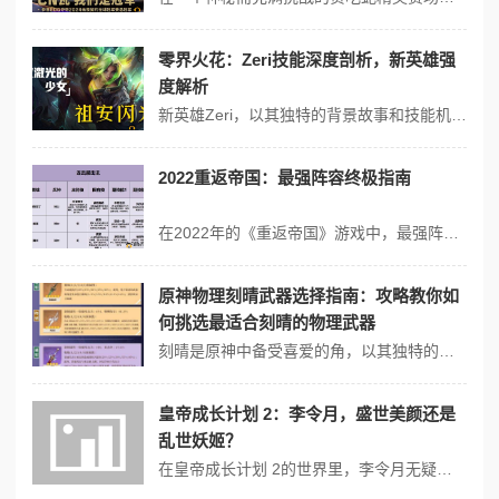
零界火花：Zeri技能深度剖析，新英雄强
度解析
新英雄Zeri，以其独特的背景故事和技能机制，为《英雄联盟》的战场带来了新的活力。以下是对Zeri技能的深度剖析和对其强度的初步解析： 技能机制解析 被动技能（推测） Zeri的被动技能可能与她的普攻机制紧密相关，允许她的普通攻击被视为技能，这在ADC角色中是较为罕见的设定。这可能意味着她的普攻可以享受...
2022重返帝国：最强阵容终极指南
在2022年的《重返帝国》游戏中，最强阵容的搭配非常注重策略和兵种的协同。以下是几个被高度推荐的T0阵容，这些阵容能够适应不同的战斗场景，包括资源争夺和野战： 1. 女帝弓阵容： 组合：女帝+亨利+萨拉德（或曹操替代亨利）。 特点：全队辅佐女帝，依赖主将技能输出，适合多队野战，具有强大的破坏力。 2....
原神物理刻晴武器选择指南：攻略教你如
何挑选最适合刻晴的物理武器
刻晴是原神中备受喜爱的角，以其独特的物理攻击方式和高机动性赢得了广大玩家的青睐。要想充分发挥刻晴的实力，选择合适的武器至关重要。本文将为您详细解析如何为刻晴挑选最适合的物理武器。 刻晴物理武器类型 刻晴的物理武器主要分为以下几类：单手剑双手剑长柄武器和弓。不同类型的武器有着不同的特点和适用场景。 挑选原...
皇帝成长计划 2：李令月，盛世美颜还是
乱世妖姬？
在皇帝成长计划 2的世界里，李令月无疑是一个极具争议性的角色。她究竟是盛世美颜的象征，还是会引发乱世的妖姬呢？ 李令月，拥有着令人惊叹的绝世容颜。那精致的五官仿佛是上天精心雕琢而成，明眸皓齿，顾盼生辉。她的一颦一笑都能牵动人心，仿佛世间所有的美好都汇聚在了她的身上。她的美丽，不仅仅是外在的皮囊，更是一种从骨...