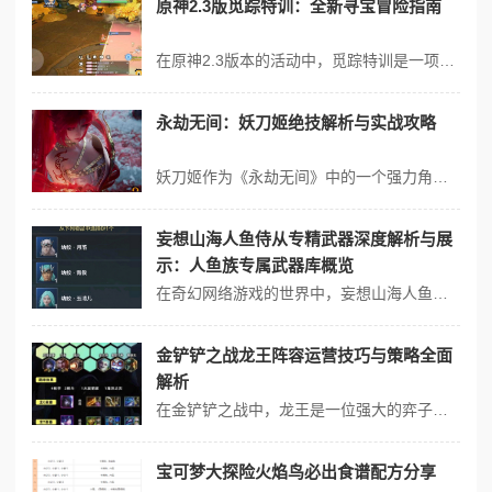
原神2.3版觅踪特训：全新寻宝冒险指南
在原神2.3版本的活动中，觅踪特训是一项特别设计的寻宝冒险玩法，它发生在雪山区域，作为“皑尘与雪影”活动的一部分。以下是觅踪特训的详细指南： 玩法简介 目标明确：玩家需在指定区域内寻找并融化所有冰晶堆。 元素运用：利用火元素角色，如香菱、迪卢克等，攻击冰晶堆以完成挑战。 奖励丰厚：每次成功融化冰晶堆不...
永劫无间：妖刀姬绝技解析与实战攻略
妖刀姬作为《永劫无间》中的一个强力角色，以其独特的技能和战斗风格深受玩家喜爱。下面是对妖刀姬绝技的解析与实战攻略的 妖刀姬绝技解析 1. 普通技能 妖刀回旋 技能描述：妖刀姬将妖刀投掷出去，对敌人造成持续伤害，附带僵直效果，无法被振刀打断。 实战应用：在狭窄地形中极为有效，可以连续攻击敌人，但需注意...
妄想山海人鱼侍从专精武器深度解析与展
示：人鱼族专属武器库概览
在奇幻网络游戏的世界中，妄想山海人鱼侍从作为类独具特色的角色，以其独特的战斗风格和精美的外观设计吸引着众多玩家的目光。今天我们将深度解析并展示人鱼侍从的专精武器以及人鱼族专属武器库，带大家领略这神秘族群独特的战斗魅力。 妄想山海人鱼侍从概述 在妄想山海中，人鱼侍从作为种特殊的NPC角色，拥有独特的人鱼混合...
金铲铲之战龙王阵容运营技巧与策略全面
解析
在金铲铲之战中，龙王是一位强大的弈子，拥有高额的法术伤害和范围攻击能力。组建以龙王为核心的阵容，并掌握合理的运营技巧和策略，是取得胜利的关键。全面解析金铲铲之战龙王阵容的运营技巧与策略。 阵容组成 龙王、熬兴、艾达斯、露露、大头、佐伊、巴德 羁绊效果 5 吟游诗人：在战斗环节开始时，携带[星界赐福]的...
宝可梦大探险火焰鸟必出食谱配方分享