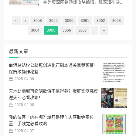
身为资深网络游戏攻略编辑，我深知在游戏探险过程中，如何精准定位的重要性。今天，我将为大家带来关于奥比岛手游神秘船长奥比斯雪山探险第天的攻略，希望对各位玩家的探险之旅有所帮助。 背景简述 在奥比岛手游的神秘船长模式中，玩家将扮演位勇敢的探险家，随着神秘船长同踏上探险之旅。而本次探险的目的地是神秘的奥比斯雪山...
‹‹
‹
3058
3059
3060
3061
3062
3063
3064
3065
3066
3067
›
››
最新文章
血泪总结坎公骑冠剑进化石副本通关暴哭预警！
保姆级操作秘籍
2025-04-08
天地劫幽城再临阴歙值不值得养？爆肝实测强度
逆天？必看攻略！
2025-04-08
我的侠客羊肉在哪？爆肝整理羊肉获取绝密位
置！手残党必看攻略
2025-04-07