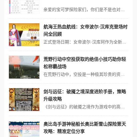
亲爱的宝可梦探险家们，你们是不是也对神秘的火焰鸟垂涎尺，希望在游戏《宝可梦大探险》中成功捕捉到这只威猛的宝可梦呢？火焰鸟的魅力无人能挡，其强大的力量更是探险家们的理想伙伴。想要成功吸引火焰鸟的出现，我们必须掌握必出的食谱配方。今天，我就为大家分享份宝可梦大探险火焰鸟必出食谱配方，帮助大家顺利捕捉到这只神秘的宝...
航海王热血航线：女帝波尔·汉库克登场时
间全回顾
正式登场日期：女帝波尔·汉库珂作为全新SS级伙伴首次在《航海王热血航线》中登场的时间是2021年12月24日。这个日期标志着游戏内的一次重大更新，伴随着跨年船长派对活动，为玩家带来了这位人气角色。 活动与召唤：伴随着女帝的登场，游戏推出了【美貌的名义】限定召唤活动，让玩家有机会迅速获得这位新SS伙伴。活动不...
荒野行动中空投获取的绝佳小技巧助你轻
松称霸战场
在荒野行动中，空投是一种极其珍贵的资源，其中包含了各种高级武器、装备和道具，是玩家们梦寐以求的目标。空投的获取并不是一件容易的事情，需要玩家们具备一定的技巧和策略。下面就为大家介绍一些荒野行动中空投获取的绝佳小技巧，助你轻松称霸战场。 观察空投落点 在游戏中，空投会在随机的地点降落，因此玩家需要时刻关注游...
剑与远征：破魇之境深度进阶手册，策略
升级攻略
《剑与远征》的破魇之境作为游戏中的高难度挑战，要求玩家具备高度的策略规划和资源管理能力。以下是一份深度进阶手册，旨在帮助玩家提升策略，顺利突破难关。 1. 阵容构建与种族搭配 种族优势：利用种族加成，构建同种族或具有种族克制优势的队伍。《剑与远征》中，同种族英雄组合能获得攻击和生命的百分比加成，这在破魇之...
奥比岛手游神秘船长奥比斯雪山探险第天
攻略：精准定位分享