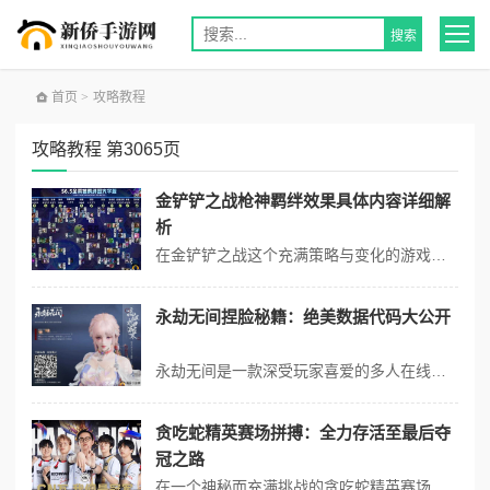
首页
>
攻略教程
攻略教程 第3065页
金铲铲之战枪神羁绊效果具体内容详细解
析
在金铲铲之战这个充满策略与变化的游戏世界中，枪神羁绊是一个备受瞩目的存在。让我们深入探究枪神羁绊效果的具体内容，揭开它的神秘面纱。 枪神羁绊是由特定的英雄组成，当场上凑齐一定数量的具有枪神羁绊的英雄时，就会触发强大的效果。枪神羁绊能为队伍带来显著的输出提升。这些枪神英雄通常具备高额的攻击力和攻击速度，在羁绊...
永劫无间捏脸秘籍：绝美数据代码大公开
永劫无间是一款深受玩家喜爱的多人在线竞技游戏，其捏脸系统因其高度的自定义性和创造性的可能性而广受欢迎。玩家可以利用捏脸系统创造出从极其美丽到独特甚至搞笑的角色面孔。以下是一些关于永劫无间捏脸的秘籍和绝美数据代码的概览： 1. 捏脸的多样性：在永劫无间中，捏脸的范围非常广泛，从传统的俊男美女到极具创意的角色设...
贪吃蛇精英赛场拼搏：全力存活至最后夺
冠之路
在一个神秘而充满挑战的贪吃蛇精英赛场中，无数怀揣着夺冠梦想的选手们汇聚于此，展开了一场场惊心动魄、全力存活至最后夺冠的拼搏之旅。 赛场的氛围紧张而热烈，灯光闪耀，屏幕上的贪吃蛇蜿蜒游动，仿佛在预示着即将到来的激烈竞争。选手们个个神情专注，眼神中透露出坚定与自信，他们深知，要想在这残酷的赛场上脱颖而出，必须全...